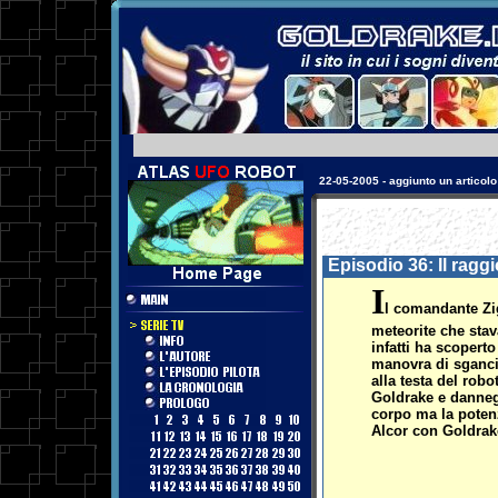
17-08-2003 - aggiunta una sezio
Episodio 36: Il raggi
I
l comandante Zig
meteorite che stav
infatti ha scopert
manovra di sganci
alla testa del robo
Goldrake e dannegg
corpo ma la potenz
Alcor con Goldrake