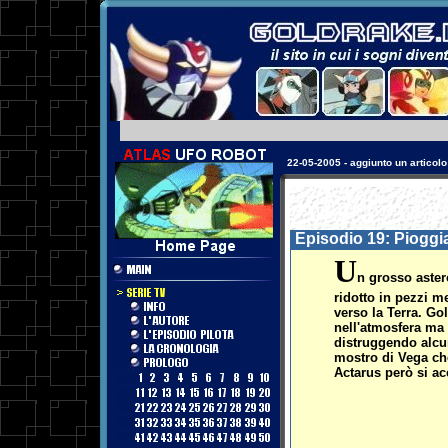
17-08-2003 - aggiunta una sezio
Episodio 19: Pioggia
U
n grosso aster
ridotto in pezzi m
verso la Terra. Gol
nell'atmosfera ma 
distruggendo alcu
mostro di Vega che
Actarus però si ac