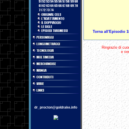
Torna all'Episodio 1
Ringrazio di cuo
e ver
dr_procton@goldrake.info